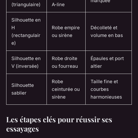
marquée
(triangulaire)
A-line
Silhouette en
H
Robe empire
Décolleté et
(rectangulair
ou sirène
volume en bas
e)
Silhouette en
Robe droite
Épaules et port
V (inversée)
ou fourreau
altier
Robe
Taille fine et
Silhouette
ceinturée ou
courbes
sablier
sirène
harmonieuses
Les étapes clés pour réussir ses
essayages